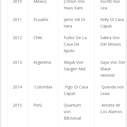
2010
México
J-Orion Von
Xochtl Von
Haus Karic
Lea
2011
Ecuador
Jarno Val Di
Kelly Di Casa
Vara
Caputi
2012
Chile
Furbo De La
Sakira Von
Casa De
Del Moises
Apolo
2013
Argentina
Majuk Von
Xaya Von Der
Saügen Mut
Blaue
Himmel
2014
Colombia
Figo Di Casa
Quenda von
Caputi
Leaa
2015
Perú
Quantum
Annete de
von
Los Alamos
Blitzvesal