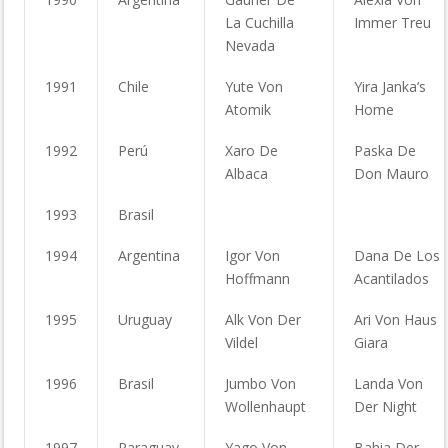
La Cuchilla
Immer Treu
Nevada
1991
Chile
Yute Von
Yira Janka’s
Atomik
Home
1992
Perú
Xaro De
Paska De
Albaca
Don Mauro
1993
Brasil
1994
Argentina
Igor Von
Dana De Los
Hoffmann
Acantilados
1995
Uruguay
Alk Von Der
Ari Von Haus
Vildel
Giara
1996
Brasil
Jumbo Von
Landa Von
Wollenhaupt
Der Night
1997
Paraguay
Yago Von
Bahia Der