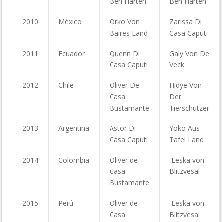
Ben Harten
Ben Harten
2010
México
Orko Von
Zarissa Di
Baires Land
Casa Caputi
2011
Ecuador
Quenn Di
Galy Von De
Casa Caputi
Veck
2012
Chile
Oliver De
Hidye Von
Casa
Der
Bustamante
Tierschutzer
2013
Argentina
Astor Di
Yoko Aus
Casa Caputi
Tafel Land
2014
Colombia
Oliver de
Leska von
Casa
Blitzvesal
Bustamante
2015
Perú
Oliver de
Leska von
Casa
Blitzvesal