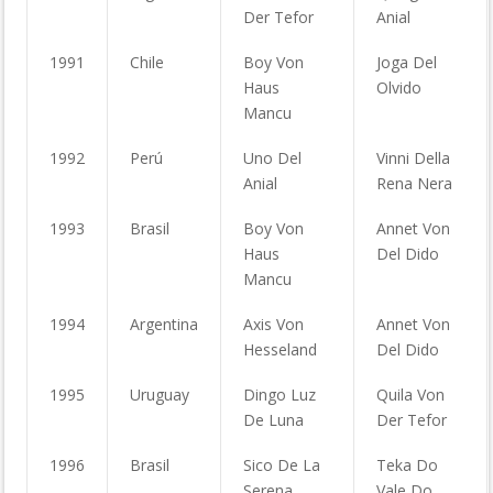
Der Tefor
Anial
1991
Chile
Boy Von
Joga Del
Haus
Olvido
Mancu
1992
Perú
Uno Del
Vinni Della
Anial
Rena Nera
1993
Brasil
Boy Von
Annet Von
Haus
Del Dido
Mancu
1994
Argentina
Axis Von
Annet Von
Hesseland
Del Dido
1995
Uruguay
Dingo Luz
Quila Von
De Luna
Der Tefor
1996
Brasil
Sico De La
Teka Do
Serena
Vale Do